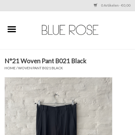
0 Artikelen - €0,00
Home
CLOTHING
N°21 Woven Pant B021 Black
ACCESSORIES
HOME
/
WOVEN PANT B021 BLACK
SHOES
SALE
Cadeaubonnen
BRANDS