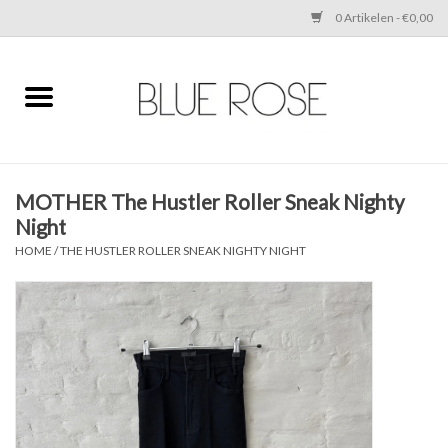
0 Artikelen - €0,00
Home
CLOTHING
MOTHER The Hustler Roller Sneak Nighty
ACCESSORIES
Night
HOME
/
THE HUSTLER ROLLER SNEAK NIGHTY NIGHT
SHOES
SALE
Cadeaubonnen
BRANDS