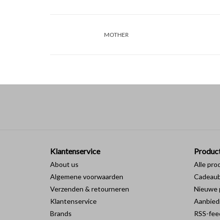
MOTHER
Klantenservice
Produc
About us
Alle pro
Algemene voorwaarden
Cadeau
Verzenden & retourneren
Nieuwe 
Klantenservice
Aanbied
Brands
RSS-fee