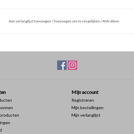
Aan verlanglijst toevoegen
/
Toevoegen om te vergelijken
/
Afdrukken
ten
Mijn account
ducten
Registreren
bonnen
Mijn bestellingen
producten
Mijn verlanglijst
ingen
d