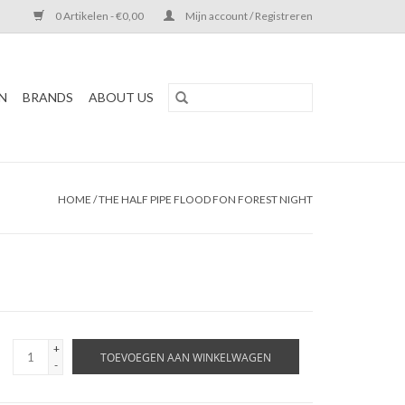
0 Artikelen - €0,00
Mijn account / Registreren
N
BRANDS
ABOUT US
HOME
/
THE HALF PIPE FLOOD FON FOREST NIGHT
+
TOEVOEGEN AAN WINKELWAGEN
-