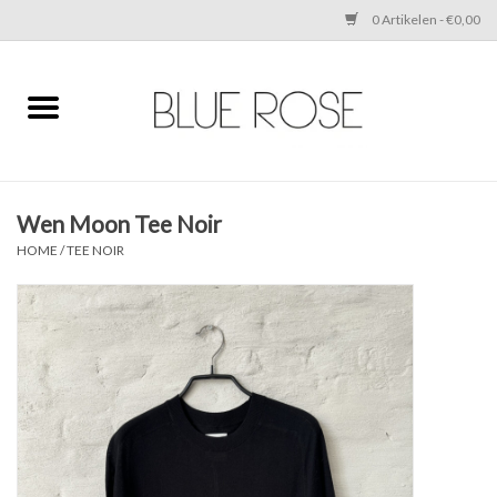
0 Artikelen - €0,00
Home
CLOTHING
Wen Moon Tee Noir
ACCESSORIES
HOME
/
TEE NOIR
SHOES
SALE
Cadeaubonnen
BRANDS