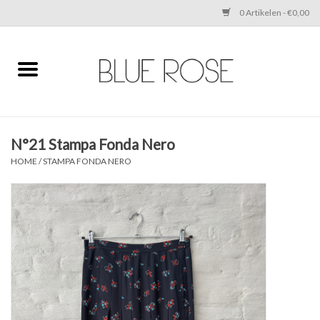
0 Artikelen - €0,00
Home
CLOTHING
N°21 Stampa Fonda Nero
ACCESSORIES
HOME
/
STAMPA FONDA NERO
SHOES
SALE
Cadeaubonnen
BRANDS