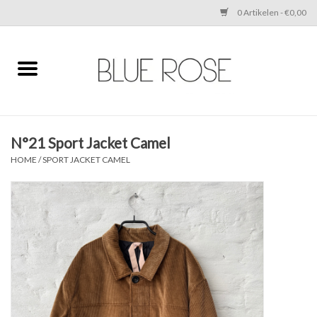
0 Artikelen - €0,00
Home
CLOTHING
N°21 Sport Jacket Camel
ACCESSORIES
HOME
/
SPORT JACKET CAMEL
SHOES
SALE
Cadeaubonnen
BRANDS