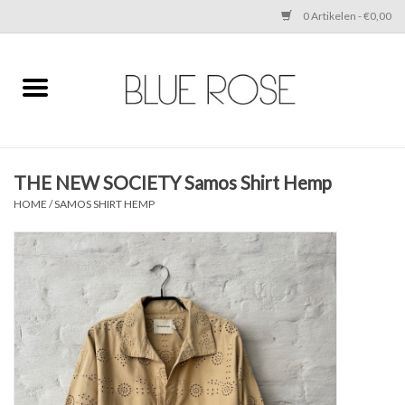
0 Artikelen - €0,00
Home
CLOTHING
THE NEW SOCIETY Samos Shirt Hemp
ACCESSORIES
HOME
/
SAMOS SHIRT HEMP
SHOES
SALE
Cadeaubonnen
BRANDS