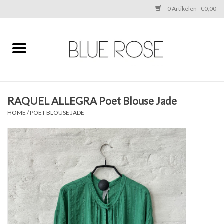
0 Artikelen - €0,00
Home
CLOTHING
RAQUEL ALLEGRA Poet Blouse Jade
ACCESSORIES
HOME
/
POET BLOUSE JADE
SHOES
SALE
Cadeaubonnen
BRANDS