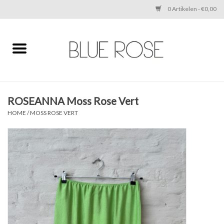
0 Artikelen - €0,00
Home
CLOTHING
ROSEANNA Moss Rose Vert
ACCESSORIES
HOME
/
MOSS ROSE VERT
SHOES
SALE
Cadeaubonnen
BRANDS