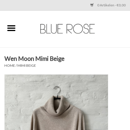
0 Artikelen - €0,00
Home
CLOTHING
Wen Moon Mimi Beige
ACCESSORIES
HOME
/
MIMI BEIGE
SHOES
SALE
Cadeaubonnen
BRANDS