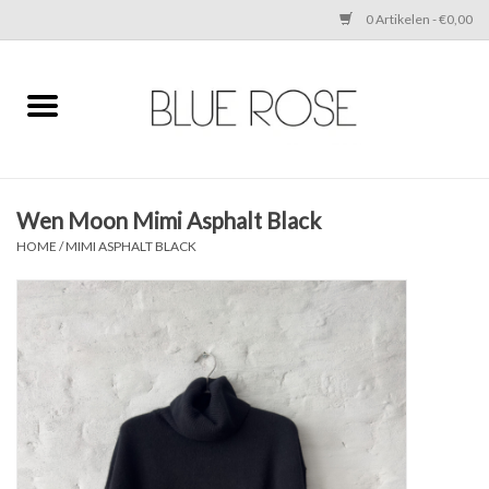
0 Artikelen - €0,00
Home
CLOTHING
Wen Moon Mimi Asphalt Black
ACCESSORIES
HOME
/
MIMI ASPHALT BLACK
SHOES
SALE
Cadeaubonnen
BRANDS