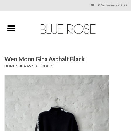
0 Artikelen - €0,00
Home
CLOTHING
Wen Moon Gina Asphalt Black
ACCESSORIES
HOME
/
GINA ASPHALT BLACK
SHOES
SALE
Cadeaubonnen
BRANDS