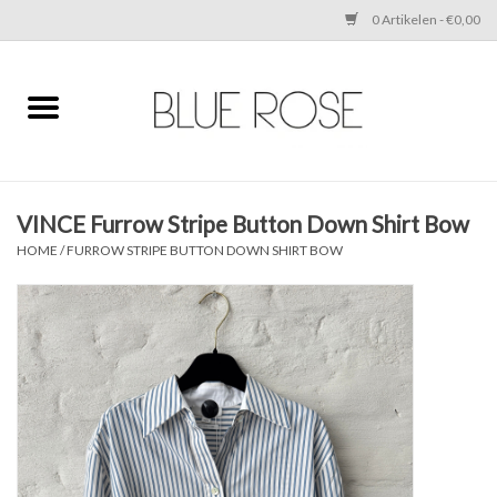
0 Artikelen - €0,00
Home
CLOTHING
VINCE Furrow Stripe Button Down Shirt Bow
ACCESSORIES
HOME
/
FURROW STRIPE BUTTON DOWN SHIRT BOW
SHOES
SALE
Cadeaubonnen
BRANDS