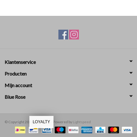
Klantenservice
Producten
Mijn account
Blue Rose
© Copyright 2026 Blue Rose - Powered by
Lightspeed
LOYALTY