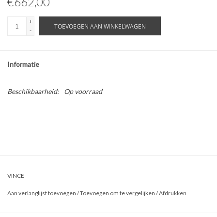
€662,00
ABOUT US
+
TOEVOEGEN AAN WINKELWAGEN
-
Informatie
Beschikbaarheid:
Op voorraad
VINCE
Aan verlanglijst toevoegen
/
Toevoegen om te vergelijken
/
Afdrukken