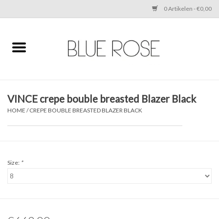
0 Artikelen - €0,00
Home
CLOTHING
VINCE crepe bouble breasted Blazer Black
ACCESSORIES
HOME
/
CREPE BOUBLE BREASTED BLAZER BLACK
SHOES
SALE
Size:
*
Cadeaubonnen
BRANDS