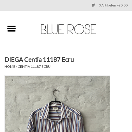
0 Artikelen - €0,00
Home
CLOTHING
DIEGA Centia 11187 Ecru
ACCESSORIES
HOME
/
CENTIA 11187 ECRU
SHOES
SALE
Cadeaubonnen
BRANDS