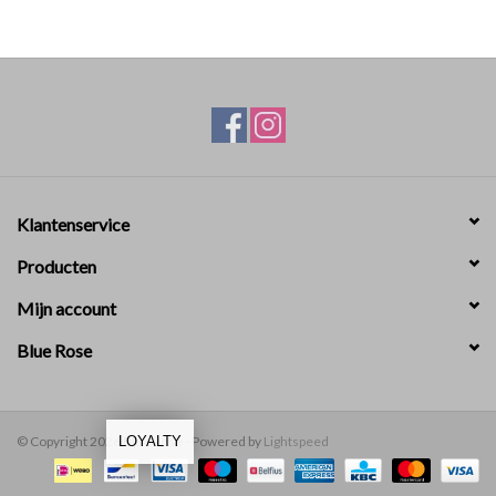
Klantenservice
Producten
Mijn account
Blue Rose
© Copyright 2026 Blue Rose - Powered by
Lightspeed
LOYALTY