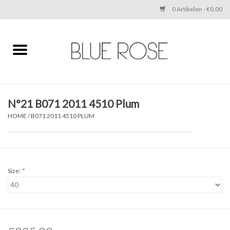
0 Artikelen - €0,00
Home
CLOTHING
N°21 B071 2011 4510 Plum
ACCESSORIES
HOME
/
B071 2011 4510 PLUM
SHOES
SALE
Size:
*
Cadeaubonnen
BRANDS