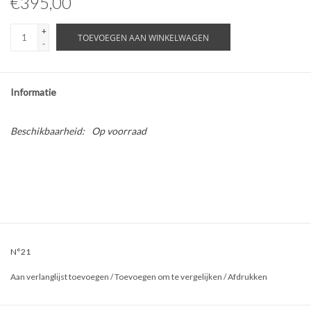
€395,00
ABOUT US
+
TOEVOEGEN AAN WINKELWAGEN
-
Informatie
Beschikbaarheid:
Op voorraad
N°21
Aan verlanglijst toevoegen
/
Toevoegen om te vergelijken
/
Afdrukken