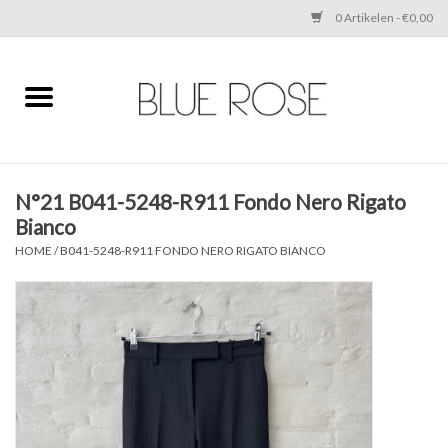
0 Artikelen - €0,00
Home
CLOTHING
N°21 B041-5248-R911 Fondo Nero Rigato
ACCESSORIES
Bianco
HOME
/
B041-5248-R911 FONDO NERO RIGATO BIANCO
SHOES
SALE
Cadeaubonnen
BRANDS