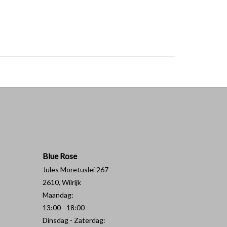
Blue Rose
Jules Moretuslei 267
2610, Wilrijk
Maandag:
13:00 - 18:00
Dinsdag - Zaterdag: