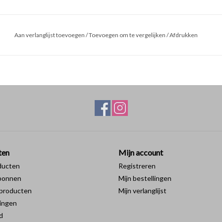
Aan verlanglijst toevoegen
/
Toevoegen om te vergelijken
/
Afdrukken
ten
Mijn account
ducten
Registreren
bonnen
Mijn bestellingen
producten
Mijn verlanglijst
ingen
d