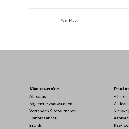
Wen Moon
Klantenservice
Produc
About us
Alle pro
Algemene voorwaarden
Cadeau
Verzenden & retourneren
Nieuwe 
Klantenservice
Aanbied
Brands
RSS-fee