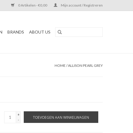
0 Artikelen - €0,00
Mijn account / Registreren
N
BRANDS
ABOUT US
HOME
/
ALLISON PEARL GREY
+
TOEVOEGEN AAN WINKELWAGEN
-