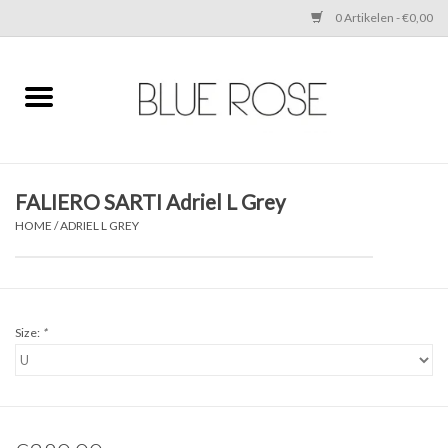
0 Artikelen - €0,00
Home
CLOTHING
FALIERO SARTI Adriel L Grey
ACCESSORIES
HOME
/
ADRIEL L GREY
SHOES
SALE
Size:
*
Cadeaubonnen
BRANDS