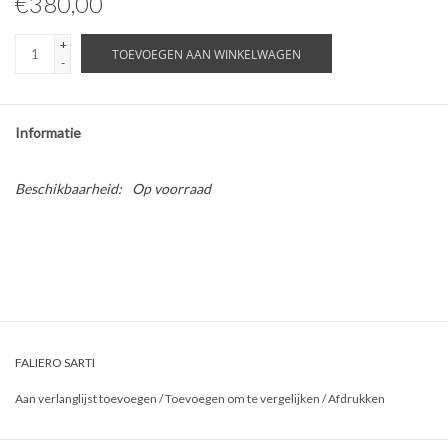
€380,00
ABOUT US
+
TOEVOEGEN AAN WINKELWAGEN
-
Informatie
Beschikbaarheid:
Op voorraad
FALIERO SARTI
Aan verlanglijst toevoegen
/
Toevoegen om te vergelijken
/
Afdrukken