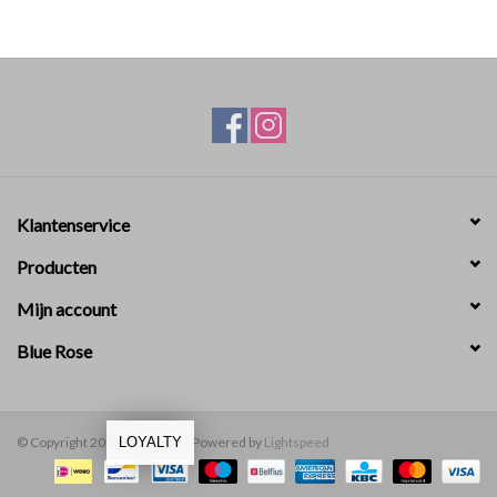
Klantenservice
Producten
Mijn account
Blue Rose
© Copyright 2026 Blue Rose - Powered by
Lightspeed
LOYALTY